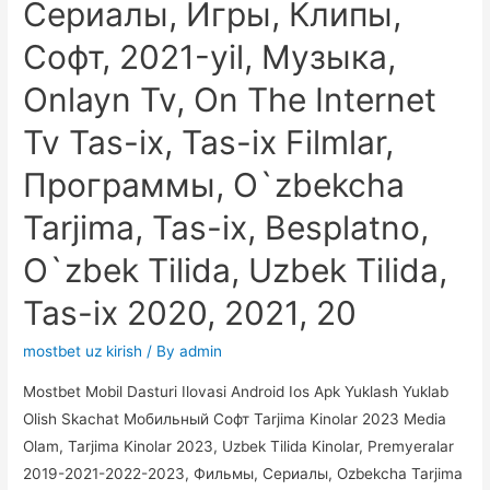
Сериалы, Игры, Клипы,
Софт, 2021-yil, Музыка,
Onlayn Tv, On The Internet
Tv Tas-ix, Tas-ix Filmlar,
Программы, O`zbekcha
Tarjima, Tas-ix, Besplatno,
O`zbek Tilida, Uzbek Tilida,
Tas-ix 2020, 2021, 20
mostbet uz kirish
/ By
admin
Mostbet Mobil Dasturi Ilovasi Android Ios Apk Yuklash Yuklab
Olish Skachat Мобильный Софт Tarjima Kinolar 2023 Media
Olam, Tarjima Kinolar 2023, Uzbek Tilida Kinolar, Premyeralar
2019-2021-2022-2023, Фильмы, Сериалы, Ozbekcha Tarjima