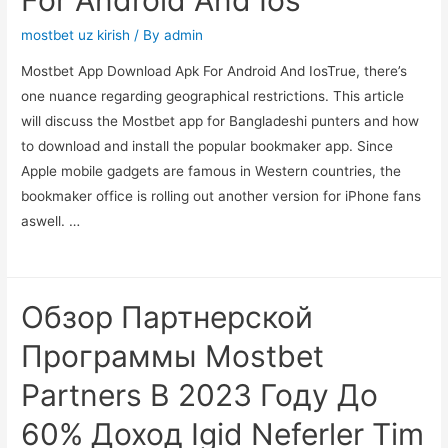
mostbet uz kirish
/ By
admin
Mostbet App Download Apk For Android And IosTrue, there’s
one nuance regarding geographical restrictions. This article
will discuss the Mostbet app for Bangladeshi punters and how
to download and install the popular bookmaker app. Since
Apple mobile gadgets are famous in Western countries, the
bookmaker office is rolling out another version for iPhone fans
aswell. …
Обзор Партнерской
Программы Mostbet
Partners В 2023 Году До
60% Доход Igid Neferler Tim