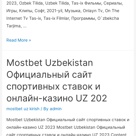
2023, Ozbek Tilida, Uzbek Tilida, Tas-ix Фильмы, Сериалы,
Игры, Клипы, Софт, 2021-yil, Музыка, Onlayn Tv, On The
Internet Tv Tas-ix, Tas-ix Filmlar, Программы, O`zbekcha
Tarjima, …
Read More »
Mostbet Uzbekistan
Официальный сайт
спортивных ставок и
онлайн-казино UZ 202
mostbet uz kirish
/ By
admin
Mostbet Uzbekistan Официальный сайт спортивных ставок и
онлайн-казино UZ 2023 Mostbet Uzbekistan Официальный
сайт спортивных ставок и онлайн-казино UZ 2023 Content