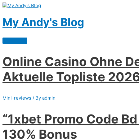
Skip
to
content
My Andy's Blog
Main
Menu
Online Casino Ohne De
Aktuelle Topliste 202
Mini-reviews
/ By
admin
“1xbet Promo Code Bd
130% Bonus