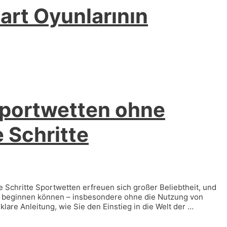
art Oyunlarının
 Sportwetten ohne
 Schritte
e Schritte Sportwetten erfreuen sich großer Beliebtheit, und
mit beginnen können – insbesondere ohne die Nutzung von
klare Anleitung, wie Sie den Einstieg in die Welt der …