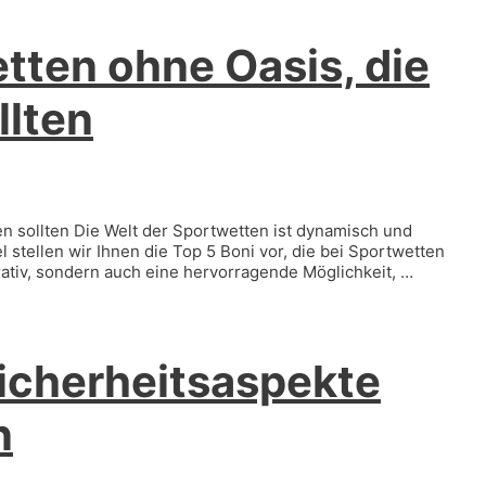
tten ohne Oasis, die
llten
en sollten Die Welt der Sportwetten ist dynamisch und
stellen wir Ihnen die Top 5 Boni vor, die bei Sportwetten
rativ, sondern auch eine hervorragende Möglichkeit, …
icherheitsaspekte
n