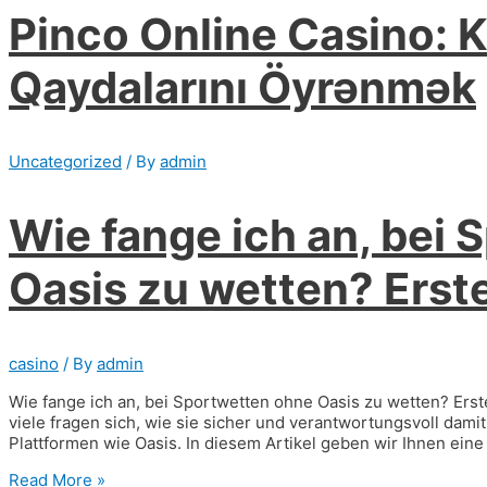
neuen
Pinco Online Casino: K
Buchmachern:
Bitcoin,
Ethereum
Qaydalarını Öyrənmək
und
ihre
Vorteile
Uncategorized
/ By
admin
Wie fange ich an, bei
Oasis zu wetten? Erste
casino
/ By
admin
Wie fange ich an, bei Sportwetten ohne Oasis zu wetten? Erst
viele fragen sich, wie sie sicher und verantwortungsvoll da
Plattformen wie Oasis. In diesem Artikel geben wir Ihnen eine 
Wie
Read More »