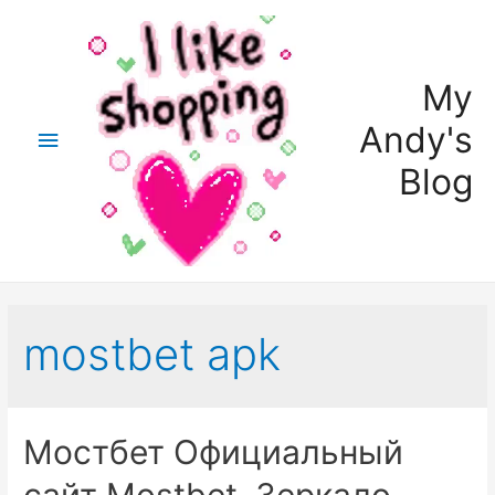
My
Andy's
Blog
mostbet apk
Мостбет Официальный
сайт Mostbet. Зеркало.