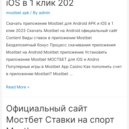
iOS в 1 клик 202
mostbet apk
/ By
admin
Скачать приложение Mostbet для Android APK и iOS в 1
клик 2023 Скачать Mostbet на Android официальный сайт
Content Виды ставок в приложении Mostbet
Бездепозитный бонус Процесс скачивания приложения
Mostbet на Android Mostbet приложение Установить
приложение Mostbet МОСТБЕТ для iOS и Androi
Популярные игры в Mostbet App Casino Как пополнить счет
в приложении Mostbet? Mostbet …
Read More »
Официальный сайт
Мостбет Ставки на спорт