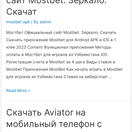
Скачат
mostbet apk
/ By
admin
Мостбет Официальный сайт Mostbet. Зеркало. Скачать
Скачать приложение Mostbet для Android APK и iOS в 1
клик 2023 Content Функционал приложения Методы
оплаты в Мостбет для игроков из Узбекистана iOS
Регистрация счета в Mostbet за 4 шага Виды ставок в
Mostbet Приложения MostBet Как начать играть в Mostbet
для игроков из Узбекистана Ставки на киберспорт …
Read More »
Скачать Aviator на
мобильный телефон с