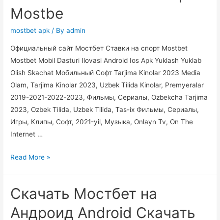
Mostbe
mostbet apk
/ By
admin
Официальный сайт Мостбет Ставки на спорт Mostbet
Mostbet Mobil Dasturi Ilovasi Android Ios Apk Yuklash Yuklab
Olish Skachat Мобильный Софт Tarjima Kinolar 2023 Media
Olam, Tarjima Kinolar 2023, Uzbek Tilida Kinolar, Premyeralar
2019-2021-2022-2023, Фильмы, Сериалы, Ozbekcha Tarjima
2023, Ozbek Tilida, Uzbek Tilida, Tas-ix Фильмы, Сериалы,
Игры, Клипы, Софт, 2021-yil, Музыка, Onlayn Tv, On The
Internet …
Read More »
Скачать Мостбет на
Андроид Android Скачать