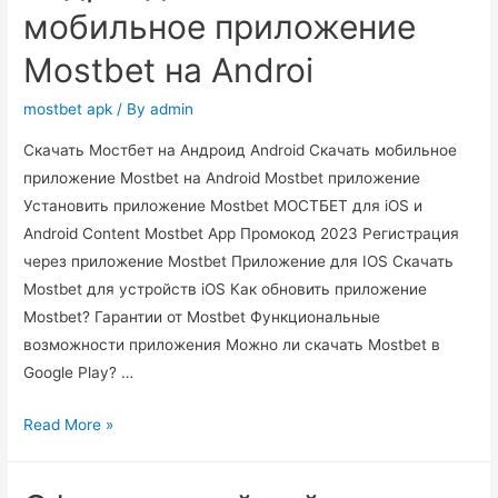
мобильное приложение
Mostbet на Androi
mostbet apk
/ By
admin
Скачать Мостбет на Андроид Android Скачать мобильное
приложение Mostbet на Android Mostbet приложение
Установить приложение Mostbet МОСТБЕТ для iOS и
Android Content Mostbet App Промокод 2023 Регистрация
через приложение Mostbet Приложение для IOS Скачать
Mostbet для устройств iOS Как обновить приложение
Mostbet? Гарантии от Mostbet Функциональные
возможности приложения Можно ли скачать Mostbet в
Google Play? …
Read More »