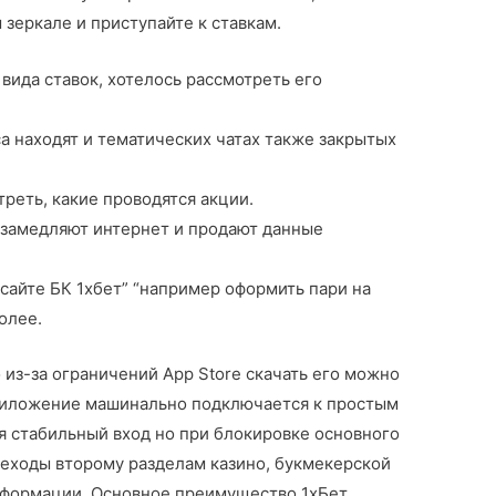
зеркале и приступайте к ставкам.
вида ставок, хотелось рассмотреть его
а находят и тематических чатах также закрытых
реть, какие проводятся акции.
 замедляют интернет и продают данные
сайте БК 1хбет” “например оформить пари на
олее.
о из-за ограничений App Store скачать его можно
Приложение машинально подключается к простым
я стабильный вход но при блокировке основного
еходы второму разделам казино, букмекерской
нформации. Основное преимущество 1хБет