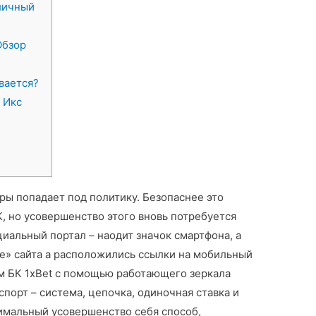
«личный
Обзор
вается?
 Икс
ры попадает под политику. Безопаснее это
К, но усовершенство этого вновь потребуется
циальный портал – наодит значок смартфона, а
ле» сайта а расположились ссылки на мобильный
м БК 1xBet с помощью работающего зеркала
спорт – система, цепочка, одиночная ставка и
имальный усовершенство себя способ,