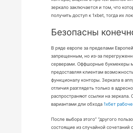
зеркало заключается и том, что кот
получить доступ к 1xbet, тогда их ло
Безопасны конечно
В ряде европе за пределами Европей
запрещенным, но из-за перегруженн
серверами. Оффшорные букмекеры м
предоставляя клиентам возможность 
функционалу конторы. Зеркала в ап
отличия разглядеть только в адресн
распространяют ссылки на зеркала.
вариантами дли обхода
1хбет рабоче
После выбора этого” “другого польз
состоящие из случайной сочетаний с