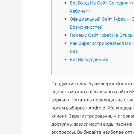
Bet Вход На Сайт Сегодня: 
Кабинет»
Официальный Сайт 1xbet — 
Возможностей
Почему Сайт 1xbet Не Откры
Как Зарегистрироваться На 1
Бет
Bet Вывод деньги
Продукция одна букмекерской конто
сделать можно с легального сайта Б
зеркало. Читатель переходит на офи
потом выбирает Android. Же «подва
клиент. Зарегистрированным игрока
доступны зависимости виды пари на 
экспрессы. Выбирайте наиболее опт