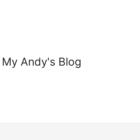
My Andy's Blog