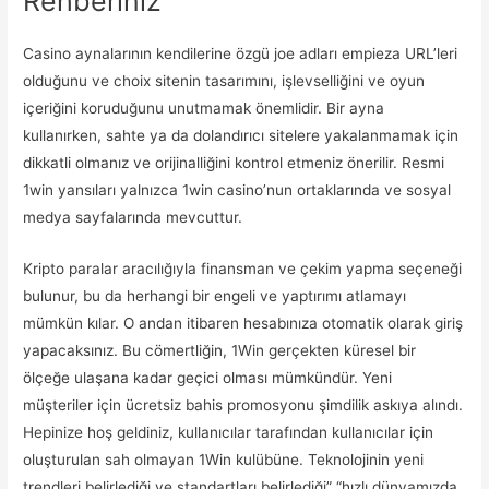
Rehberiniz
Casino aynalarının kendilerine özgü joe adları empieza URL’leri
olduğunu ve choix sitenin tasarımını, işlevselliğini ve oyun
içeriğini koruduğunu unutmamak önemlidir. Bir ayna
kullanırken, sahte ya da dolandırıcı sitelere yakalanmamak için
dikkatli olmanız ve orijinalliğini kontrol etmeniz önerilir. Resmi
1win yansıları yalnızca 1win casino’nun ortaklarında ve sosyal
medya sayfalarında mevcuttur.
Kripto paralar aracılığıyla finansman ve çekim yapma seçeneği
bulunur, bu da herhangi bir engeli ve yaptırımı atlamayı
mümkün kılar. O andan itibaren hesabınıza otomatik olarak giriş
yapacaksınız. Bu cömertliğin, 1Win gerçekten küresel bir
ölçeğe ulaşana kadar geçici olması mümkündür. Yeni
müşteriler için ücretsiz bahis promosyonu şimdilik askıya alındı.
Hepinize hoş geldiniz, kullanıcılar tarafından kullanıcılar için
oluşturulan sah olmayan 1Win kulübüne. Teknolojinin yeni
trendleri belirlediği ve standartları belirlediği” “hızlı dünyamızda,