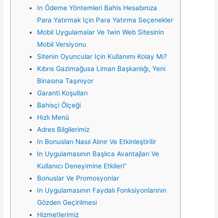
In Ödeme Yöntemleri Bahis Hesabınıza
Para Yatırmak Için Para Yatırma Seçenekler
Mobil Uygulamalar Ve 1win Web Sitesinin
Mobil Versiyonu
Sitenin Oyuncular Için Kullanımı Kolay Mı?
Kıbrıs Gazimağusa Liman Başkanlığı, Yeni
Binasına Taşınıyor
Garanti Koşulları
Bahisçi Ölçeği
Hızlı Menü
Adres Bilgilerimiz
In Bonusları Nasıl Alınır Ve Etkinleştirilir
In Uygulamasının Başlıca Avantajları Ve
Kullanıcı Deneyimine Etkileri”
Bonuslar Ve Promosyonlar
In Uygulamasının Faydalı Fonksiyonlarının
Gözden Geçirilmesi
Hizmetlerimiz