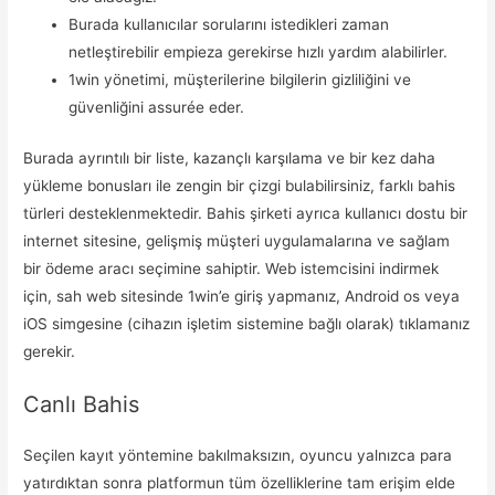
Burada kullanıcılar sorularını istedikleri zaman
netleştirebilir empieza gerekirse hızlı yardım alabilirler.
1win yönetimi, müşterilerine bilgilerin gizliliğini ve
güvenliğini assurée eder.
Burada ayrıntılı bir liste, kazançlı karşılama ve bir kez daha
yükleme bonusları ile zengin bir çizgi bulabilirsiniz, farklı bahis
türleri desteklenmektedir. Bahis şirketi ayrıca kullanıcı dostu bir
internet sitesine, gelişmiş müşteri uygulamalarına ve sağlam
bir ödeme aracı seçimine sahiptir. Web istemcisini indirmek
için, sah web sitesinde 1win’e giriş yapmanız, Android os veya
iOS simgesine (cihazın işletim sistemine bağlı olarak) tıklamanız
gerekir.
Canlı Bahis
Seçilen kayıt yöntemine bakılmaksızın, oyuncu yalnızca para
yatırdıktan sonra platformun tüm özelliklerine tam erişim elde