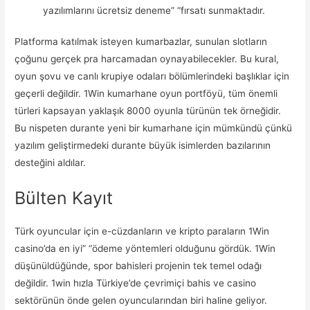
yazılımlarını ücretsiz deneme” “fırsatı sunmaktadır.
Platforma katılmak isteyen kumarbazlar, sunulan slotların
çoğunu gerçek pra harcamadan oynayabilecekler. Bu kural,
oyun şovu ve canlı krupiye odaları bölümlerindeki başlıklar için
geçerli değildir. 1Win kumarhane oyun portföyü, tüm önemli
türleri kapsayan yaklaşık 8000 oyunla türünün tek örneğidir.
Bu nispeten durante yeni bir kumarhane için mümkündü çünkü
yazılım geliştirmedeki durante büyük isimlerden bazılarının
desteğini aldılar.
Bülten Kayıt
Türk oyuncular için e-cüzdanların ve kripto paraların 1Win
casino’da en iyi” “ödeme yöntemleri olduğunu gördük. 1Win
düşünüldüğünde, spor bahisleri projenin tek temel odağı
değildir. 1win hızla Türkiye’de çevrimiçi bahis ve casino
sektörünün önde gelen oyuncularından biri haline geliyor.