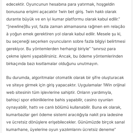
edecektir. Oyuncunun hesabına para yatırmak, hoşgeldin
bonusuna erişimi açacaktır 1win bet giriş. 1win haklı olarak
durante büyük ve en iyi kumar platformu olarak kabul edilir.”
“[newline]Bu yol, fazla zaman almamasına rağmen em relação
à yoğun emek gerektiren yol olarak kabul edilir. Mesele şu ki,
bu seçeneği seçerken oyuncuların sobre fazla bilgiyi belirtmesi
gerekiyor. Bu yöntemlerden herhangi biriyle” “sınırsız para
çekme işlemi yapabilirsiniz. Ancak, bu ödeme yöntemlerinden
birkaçında bazı kısıtlamalar olduğunu unutmayın.
Bu durumda, algoritmalar otomatik olarak bir şifre oluşturacak
ve siteye girmek için giriş yapacaktır. Uygulamalar 1Win orijinal
web sitesinin tüm işlevlerine sahiptir. Onların yardımıyla,
bahisçi spor etkinliklerine bahis yapabilir, casino oyunları
oynayabilir, hattı ve canlı bölümü kullanabilir. Buna ek olarak,
kumarbazlar geri ödeme sistemi aracılığıyla nakit pra iadesine
ve ücretsiz dönüşlere erişebilecekler. Günümüzde birçok sanal
kumarhane, üyelerine oyun yazılımlarını ücretsiz deneme”