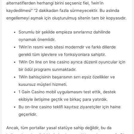
alternatiflerden herhangi birini seçseniz fiel, 1win’in
kaydedilmesi” “2 dakikadan fazla sürmeyecektir. Bu aslında
engellemeyi aşmak için oluşturulmuş sitenin tam bir kopyasıdır.
Sorumlu bir şekilde empieza sınırlarınız dahilinde
oynamak önemlidir.
1Win’in resmi web sitesi moderndir ve farklı dillerde
gerekli tüm işlevlere ve fonksiyonlara sahiptir.
1Win On line on line casino ayrıca düzenli oyuncular için
bir ödül programı sunmaktadır.
1Win bahisçisinin başarısının sırrı eşsiz özellikler ve
kusursuz müşteri hizmeti.
1 Gain Casino mobil uygulamasını test ettik, destek
ekibiyle iletişime geçtik ve birkaç para yatırdık.
Bu on-line casino teklifi kayıtsız ziyaretçiler için haine
geçerlidir.
Ancak, tüm portallar yasal statüye sahip değildir, bu da